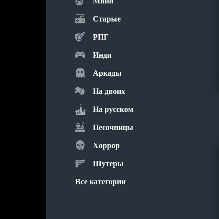
Мини
Старые
РПГ
Инди
Аркады
На двоих
На русском
Песочницы
Хоррор
Шутеры
Все категории