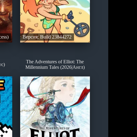
cess)
Версия: Build 23844272
The Adventures of Elliot: The
ус)
Millennium Tales (2026|Англ)