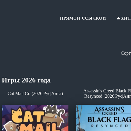
ПРЯМОЙ ССЫЛКОЙ
🔥ХИ
Игры 2026 года
Assassin's Creed Black F
Cat Mail Co (2026|Рус|Англ)
Resynced (2026|Рус|Анг