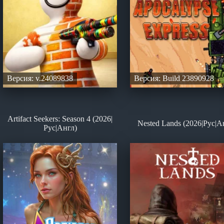
Версия: v.24089838
Версия: Build 23890928
Artifact Seekers: Season 4 (2026|
Nested Lands (2026|Рус|А
Рус|Англ)