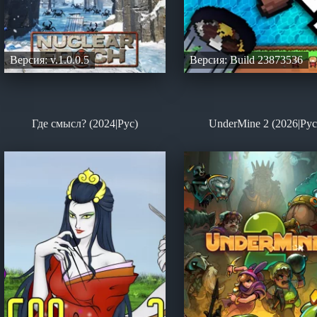
Версия: v.1.0.0.5
Версия: Build 23873536
Где смысл? (2024|Рус)
UnderMine 2 (2026|Рус