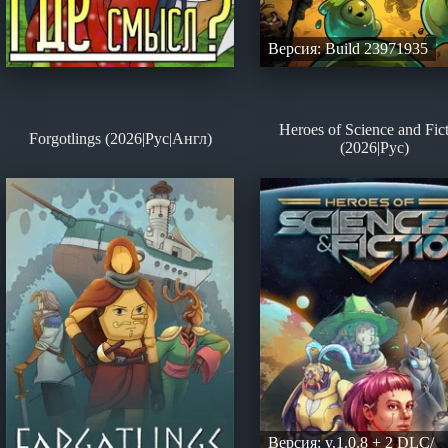
Версия: Build 23971935
Heroes of Science and Fic
Forgotlings (2026|Рус|Англ)
(2026|Рус)
Версия: v.1.0.8 + 2 DLC/