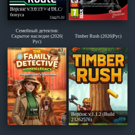
Версия: v.3.0.13 + 4 DLC/
бонуса
Семейный детектив:
Скрытое наследие (2026|
Timber Rush (2026|Рус)
Рус)
Версия: v.1.1.2 (Build
23262576)