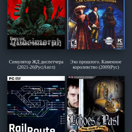
Версия:
v.1.0.560s.799c440 + DLC
Симулятор ЖД диспетчера
Эхо прошлого. Каменное
(2021-26|Рус|Англ)
королевство (2009|Рус)