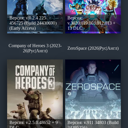
Версия: v.0.2.4 225
Версия:
456725 (Build 24430690)
v.3020.019.003.012.013 +
(Early Access)
13 DLC
Company of Heroes 3 (2023-
ZeroSpace (2026|Рус|Англ)
26|Рус|Англ)
Версия: v.2.5.0.48652 + 9
Версия: v.911 34803 (Build
DLC
24395256)