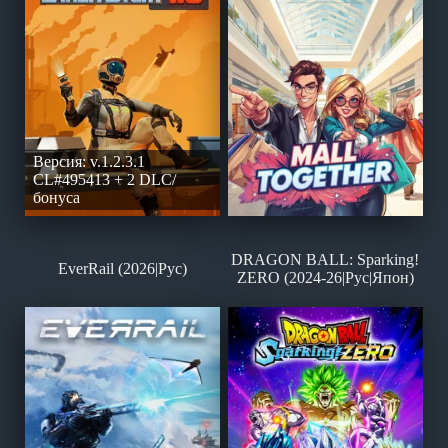
Версия: v.1.2.3.1
CL#495413 + 2 DLC/
бонуса
DRAGON BALL: Sparking!
EverRail (2026|Рус)
ZERO (2024-26|Рус|Япон)