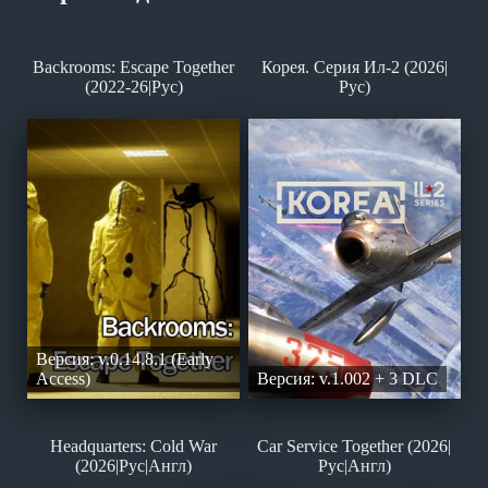
Backrooms: Escape Together
Корея. Серия Ил-2 (2026|
(2022-26|Рус)
Рус)
Версия: v.0.14.8.1 (Early
Access)
Версия: v.1.002 + 3 DLC
Headquarters: Cold War
Car Service Together (2026|
(2026|Рус|Англ)
Рус|Англ)