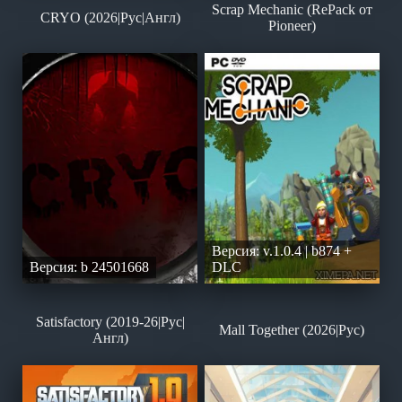
Scrap Mechanic (RePack от
CRYO (2026|Рус|Англ)
Pioneer)
Версия: v.1.0.4 | b874 +
Версия: b 24501668
DLC
Satisfactory (2019-26|Рус|
Mall Together (2026|Рус)
Англ)