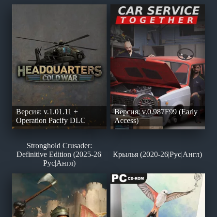
Версия: v.1.01.11 +
Версия: v.0.987F99 (Early
Operation Pacify DLC
Access)
Stronghold Crusader:
Definitive Edition (2025-26|
Крылья (2020-26|Рус|Англ)
Рус|Англ)