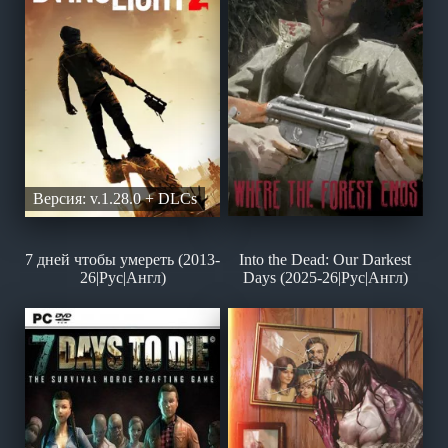
Версия: v.1.28.0 + DLCs
7 дней чтобы умереть (2013-
Into the Dead: Our Darkest
26|Рус|Англ)
Days (2025-26|Рус|Англ)