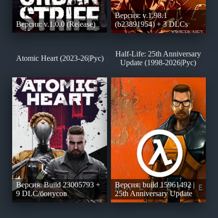
Версия: v.1.98.1
Версия: v.1.0.0 (Release)
(b23891954) + 3 DLCs
Half-Life: 25th Anniversary
Atomic Heart (2023-26|Рус)
Update (1998-2026|Рус)
Версия: Build 23005793 +
Версия: build 15961492 |
9 DLC/бонусов
25th Anniversary Update