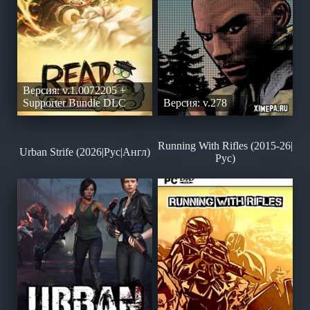
Версия: v.1.0072205 +
Supporter Bundle DLC
Версия: v.278
Running With Rifles (2015-26|
Urban Strife (2026|Рус|Англ)
Рус)