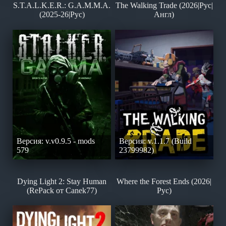
S.T.A.L.K.E.R.: G.A.M.M.A.
The Walking Trade (2026|Рус|
(2025-26|Рус)
Англ)
Версия: v.v0.9.5 - mods
Версия: v.1.1.7 (Build
579
23799982)
Dying Light 2: Stay Human
Where the Forest Ends (2026|
(RePack от Canek77)
Рус)