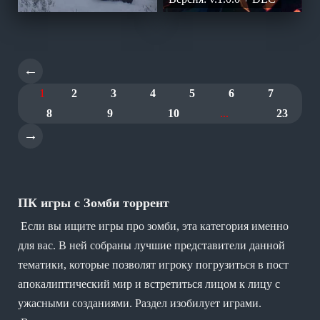
←
1
2
3
4
5
6
7
8
9
10
...
23
→
ПК игры с Зомби торрент
Если вы ищите игры про зомби, эта категория именно
для вас. В ней собраны лучшие представители данной
тематики, которые позволят игроку погрузиться в пост
апокалиптический мир и встретиться лицом к лицу с
ужасными созданиями. Раздел изобилует играми.