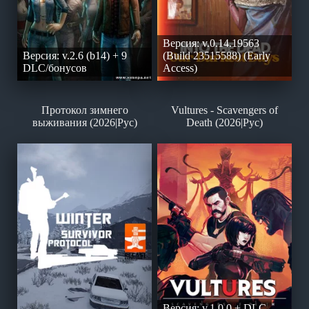
Версия: v.0.14.19563
Версия: v.2.6 (b14) + 9
(Build 23515588) (Early
DLC/бонусов
Access)
Протокол зимнего
Vultures - Scavengers of
выживания (2026|Рус)
Death (2026|Рус)
Версия: v.1.0.0 + DLC