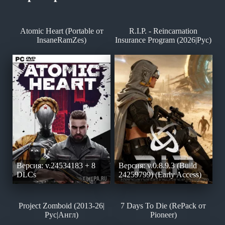
Atomic Heart (Portable от
R.I.P. - Reincarnation
InsaneRamZes)
Insurance Program (2026|Рус)
Версия: v.24534183 + 8
Версия: v.0.8.9.3 (Build
DLCs
24259799) (Early Access)
Project Zomboid (2013-26|
7 Days To Die (RePack от
Рус|Англ)
Pioneer)