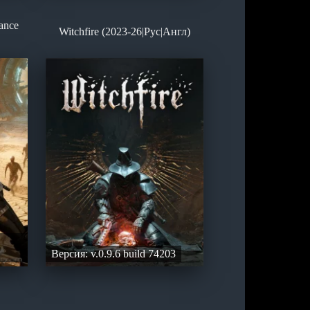
rance
Witchfire (2023-26|Рус|Англ)
Версия: v.0.9.6 build 74203