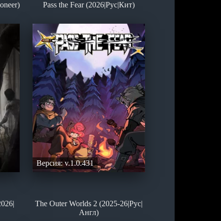
oneer)
Pass the Fear (2026|Рус|Кит)
Версия: v.1.0.431
2026|
The Outer Worlds 2 (2025-26|Рус|
Англ)