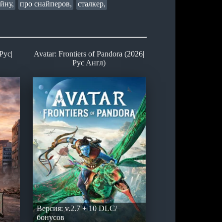
йну,
про снайперов,
сталкер,
Рус|
Avatar: Frontiers of Pandora (2026|
Рус|Англ)
Версия: v.2.7 + 10 DLC/
бонусов