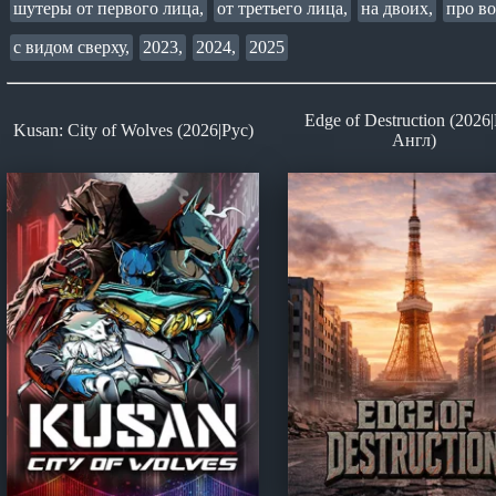
шутеры от первого лица,
от третьего лица,
на двоих,
про во
с видом сверху,
2023,
2024,
2025
Edge of Destruction (2026|
Kusan: City of Wolves (2026|Рус)
Англ)