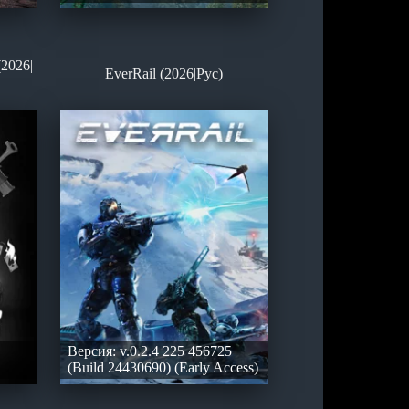
2026|
EverRail (2026|Рус)
Версия: v.0.2.4 225 456725
(Build 24430690) (Early Access)