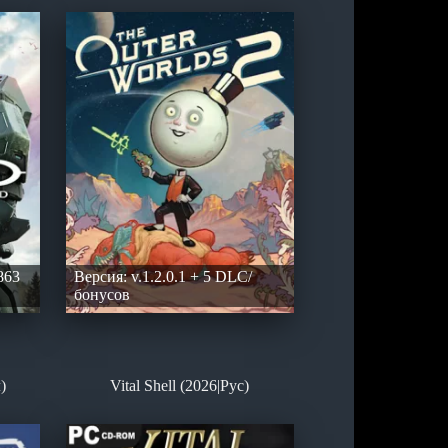
863
Версия: v.1.2.0.1 + 5 DLC/
бонусов
)
Vital Shell (2026|Рус)