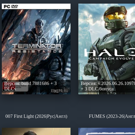
Версия: build 7881686 + 3
Версия: v.2026.06.26.1097
DLCs
+ 3 DLC/бонуса
007 First Light (2026|Рус|Англ)
FUMES (2023-26|Англ