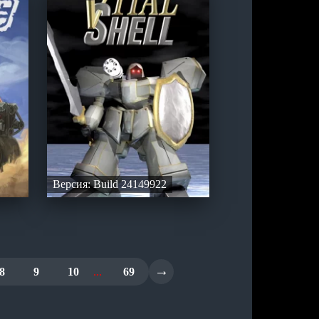
Версия: Build 24149922
→
8
9
10
...
69