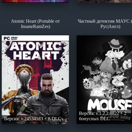
Atomic Heart (Portable от
Частный детектив МАУС (
InsaneRamZes)
Рус|Англ)
Версия: v.1.2.2.8822 + 2
Версия: v.24534183 + 8 DLCs
бонусных DLC