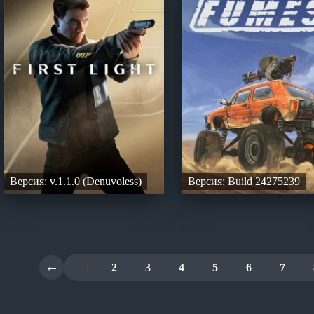
Версия: v.1.1.0 (Denuvoless)
Версия: Build 24275239
←
1
2
3
4
5
6
7