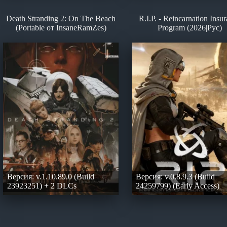
Death Stranding 2: On The Beach
R.I.P. - Reincarnation Insu
(Portable от InsaneRamZes)
Program (2026|Рус)
Версия: v.1.10.89.0 (Build
Версия: v.0.8.9.3 (Build
23923251) + 2 DLCs
24259799) (Early Access)