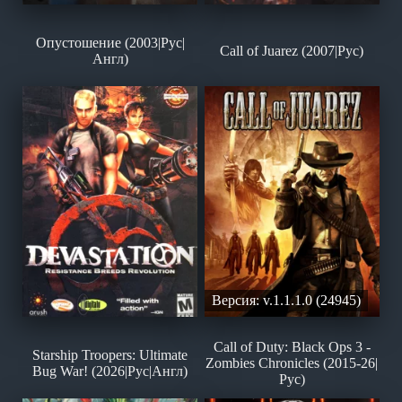
Опустошение (2003|Рус|
Call of Juarez (2007|Рус)
Англ)
Версия: v.1.1.1.0 (24945)
Call of Duty: Black Ops 3 -
Starship Troopers: Ultimate
Zombies Chronicles (2015-26|
Bug War! (2026|Рус|Англ)
Рус)