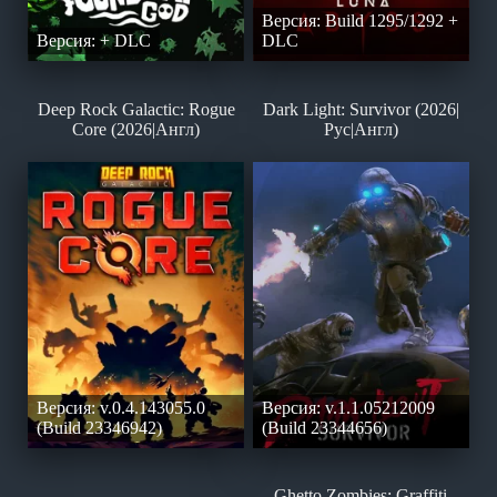
Версия: Build 1295/1292 +
Версия: + DLC
DLC
Deep Rock Galactic: Rogue
Dark Light: Survivor (2026|
Core (2026|Англ)
Рус|Англ)
Версия: v.0.4.143055.0
Версия: v.1.1.05212009
(Build 23346942)
(Build 23344656)
Ghetto Zombies: Graffiti