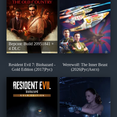
Версия: Build 20951841 +
4 DLC
Resident Evil 7: Biohazard -
Werewolf: The Inner Beast
Gold Edition (2017|Рус)
(2026|Рус|Англ)