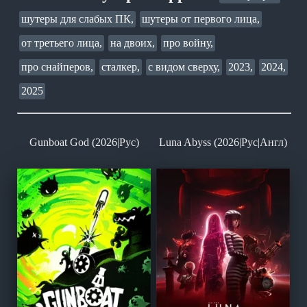
шутеры для слабых ПК,
шутеры от первого лица,
от третьего лица,
на двоих,
про войну,
про снайперов,
сталкер,
с видом сверху,
2023,
2024,
2025
Gunboat God (2026|Рус)
Luna Abyss (2026|Рус|Англ)