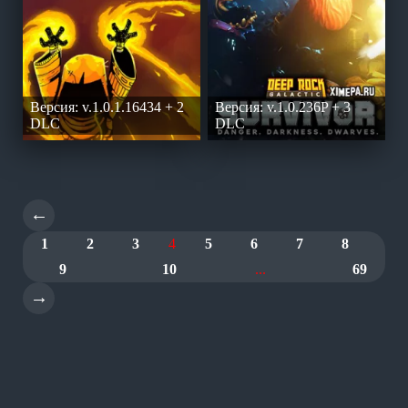
Версия: v.1.0.1.16434 + 2
Версия: v.1.0.236P + 3
DLC
DLC
←
1
2
3
4
5
6
7
8
9
10
...
69
→