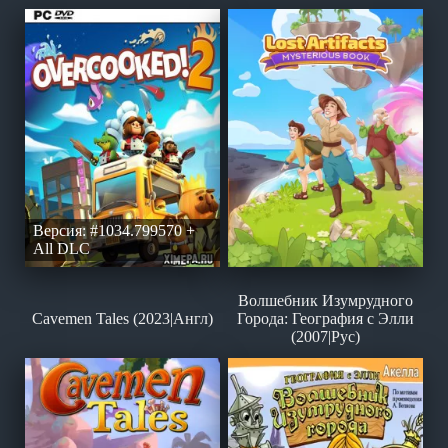
Версия: #1034.799570 +
All DLC
Волшебник Изумрудного
Cavemen Tales (2023|Англ)
Города: География с Элли
(2007|Рус)