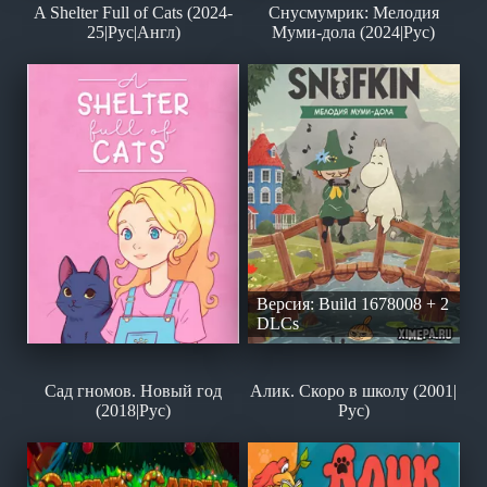
A Shelter Full of Cats (2024-
Снусмумрик: Мелодия
25|Рус|Англ)
Муми-дола (2024|Рус)
Версия: Build 1678008 + 2
DLCs
Сад гномов. Новый год
Алик. Скоро в школу (2001|
(2018|Рус)
Рус)