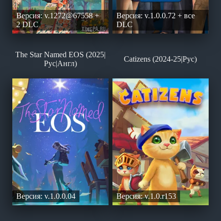
Версия: v.1272@67558 +
Версия: v.1.0.0.72 + все
2 DLC
DLC
The Star Named EOS (2025|
Catizens (2024-25|Рус)
Рус|Англ)
Версия: v.1.0.0.04
Версия: v.1.0.r153