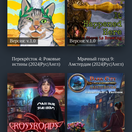
Версия: v.1.0
Версия: v.1.0
Перекрёсток 4: Роковые
Мрачный город 9:
истины (2024|Рус|Англ)
Амстердам (2024|Рус|Англ)