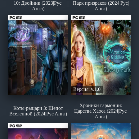
10: Двойник (2023|Рус|
Парк призраков (2024|Рус|
Англ)
Англ)
Версия: v.1.0
Хроники гармонии:
Коты-рыцари 3: Шепот
Царства Хаоса (2024|Рус|
Вселенной (2024|Рус|Англ)
Англ)