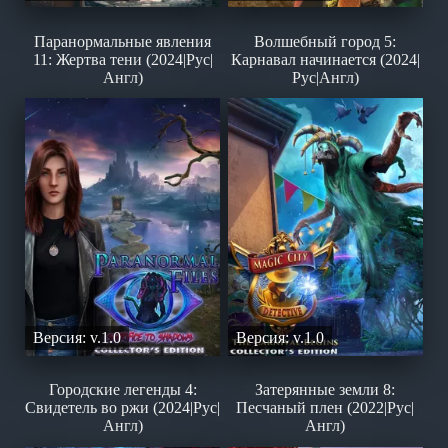
Паранормальные явления
Волшебный город 5:
11: Жертва тени (2024|Рус|
Карнавал начинается (2024|
Англ)
Рус|Англ)
Версия: v.1.0
Версия: v.1.0
Городские легенды 4:
Затерянные земли 8:
Свидетель во ржи (2024|Рус|
Песчаный плен (2022|Рус|
Англ)
Англ)