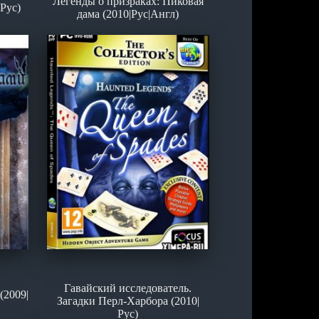
Легенды о призраках: Пиковая
Рус)
дама (2010|Рус|Англ)
Гавайский исследователь.
(2009|
Загадки Перл-Харбора (2010|
Рус)