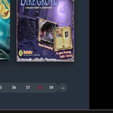
→
5
56
57
58
59