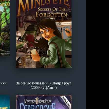
очки
За семью печатями 6. Дайр Гроув
(2009|Рус|Англ)