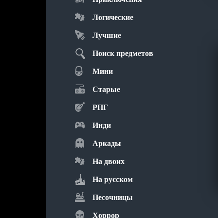
Логические
Лучшие
Поиск предметов
Мини
Старые
РПГ
Инди
Аркады
На двоих
На русском
Песочницы
Хоррор