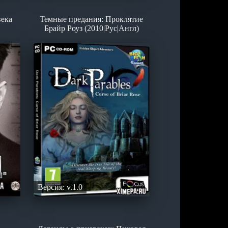
века
Темные предания: Проклятие
Брайр Роуз (2010|Рус|Англ)
Версия: v.1.0