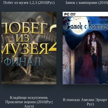
Побег из музея 1,2,3 (2010|Рус)
Замок с вампирами (2010|
Кладбище искупления.
В поисках Амелии Эрхарт 
Проклятие ворона (2010|Рус|
Рус)
Англ)