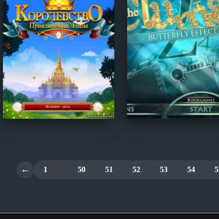
←
1
...
50
51
52
53
54
5