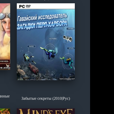
янные
Забытые секреты (2010|Рус)