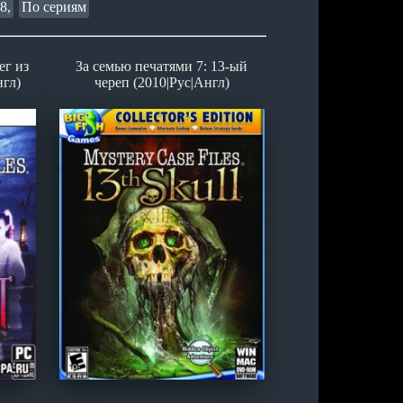
8,
По сериям
ег из
За семью печатями 7: 13-ый
нгл)
череп (2010|Рус|Англ)