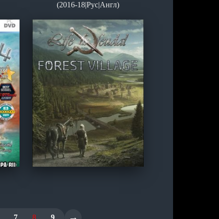
(2016-18|Рус|Англ)
→
7
8
9