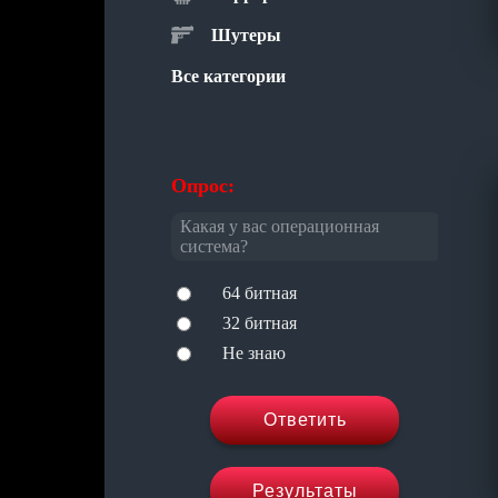
Шутеры
Все категории
Опрос:
Какая у вас операционная
система?
64 битная
32 битная
Не знаю
Ответить
Результаты