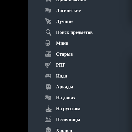
Логические
Лучшие
Поиск предметов
Мини
Старые
РПГ
Инди
Аркады
На двоих
На русском
Песочницы
Хоррор