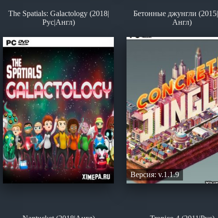
The Spatials: Galactology (2018|
Бетонные джунгли (2015|
Рус|Англ)
Англ)
Версия: v.1.1.9