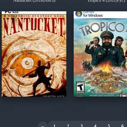
Nantucket (2018|Англ)
Tropico 4 (2011|Рус)
←
1
2
3
4
5
6