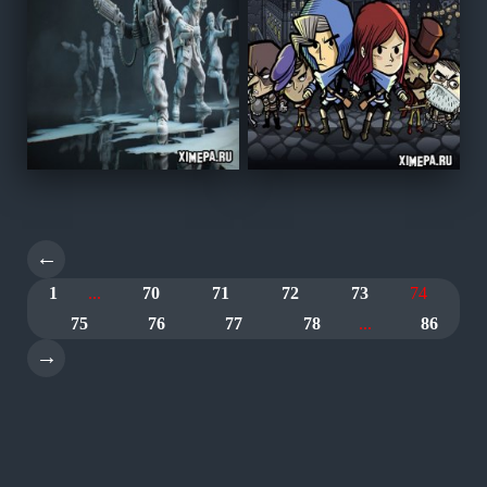
←
1
...
70
71
72
73
74
75
76
77
78
...
86
→