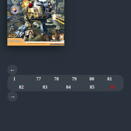
←
1
...
77
78
79
80
81
82
83
84
85
86
→