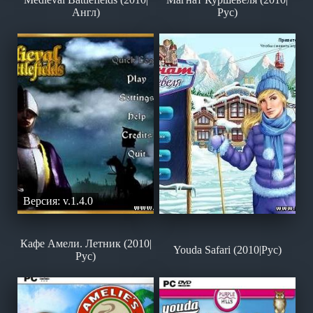
Англ)
Рус)
Версия: v.1.4.0
Кафе Амели. Летник (2010|
Youda Safari (2010|Рус)
Рус)