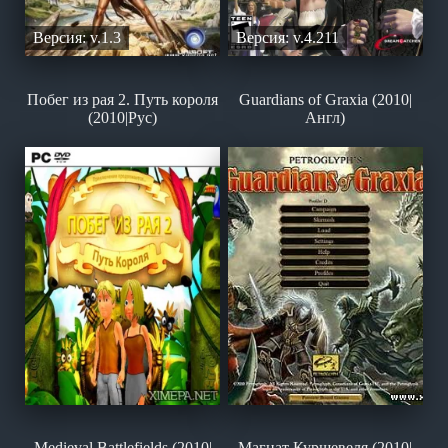
Версия: v.1.3
Версия: v.4.211
Побег из рая 2. Путь короля
Guardians of Graxia (2010|
(2010|Рус)
Англ)
Medieval Battlefields (2010|
Магнат Куршевеля (2010|