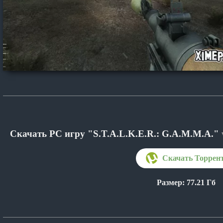
Скачать PC игру "S.T.A.L.K.E.R.: G.A.M.M.A."
Размер: 77.21 Гб