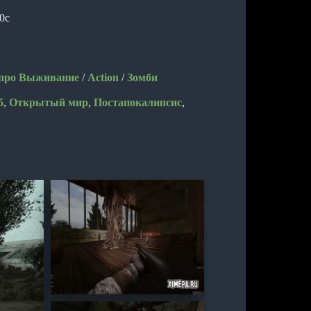
0с
про Выживание
/
Action
/
Зомби
5
,
Открытый мир
,
Постапокалипсис
,