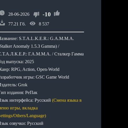
-10
28-06-2026
77.21 Гб.
8 537
Название: S.T.A.L.K.E.R.: G.A.M.M.A.
Stalker Anomaly 1.5.3 Gamma) /
.Т.А.Л.К.Е.Р.: Г.А.М.М.А. / Сталкер Гамма
Год выпуска: 2025
Жанр: RPG, Action, Open-World
Разработчик игры: GSC Game World
Издатель: Grok
Тип издания: РеПак
Язык интерфейса: Русский
(Смена языка в
меню игры, вкладка
ettings/Others/Language)
Язык озвучки: Русский