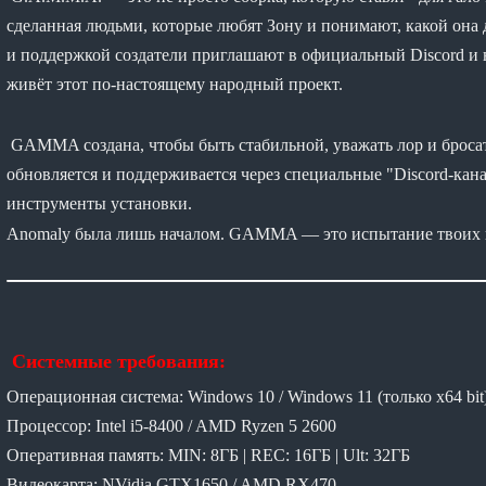
сделанная людьми, которые любят Зону и понимают, какой она
и поддержкой создатели приглашают в официальный Discord и 
живёт этот по-настоящему народный проект.
GAMMA создана, чтобы быть стабильной, уважать лор и бросат
обновляется и поддерживается через специальные "Discord-каналы"
инструменты установки.
Anomaly была лишь началом. GAMMA — это испытание твоих н
Системные требования:
Операционная система: Windows 10 / Windows 11 (только х64 bit
Процессор: Intel i5-8400 / AMD Ryzen 5 2600
Оперативная память: MIN: 8ГБ | REC: 16ГБ | Ult: 32ГБ
Видеокарта: NVidia GTX1650 / AMD RX470