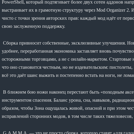
PowerShell, который подтягивает более двух сотен аддонов на
выстраивает их в грамотную структуру через Mod Organizer 2. 
чисто с точки зрения авторских прав: каждый мод идёт от перв
свою заслуженную поддержку.
Сборка привносит собственные, эксклюзивные улучшения. Нов
удобнее, переработанная экономика заставляет вновь почувствов
осторожными торговцами, а не с онлайн-маркетом. Стартовые 
что оно становится честным, но не издевательским: пистолет
всё это даёт шанс выжить и постепенно встать на ноги, не лом
В ближнем бою ножи наконец перестают быть «походным аксес
инструментом спасения. Баланс урона, сна, навыков, радиацио
образом, чтобы Зона ощущалась живой, опасной и при этом че
исправлений сторонних модов, в том числе таких тяжеловесов, к
G.A.M.M.A. — это не просто сборка, которую ставят «для гало