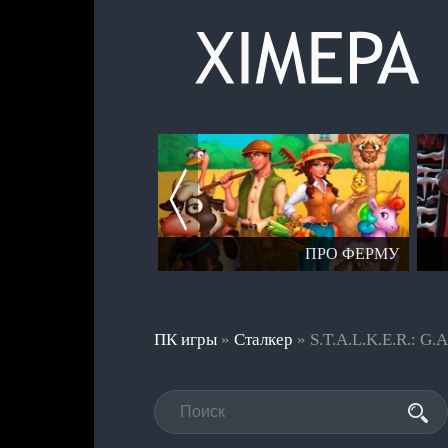
СЕРИЯ СТАЛКЕР
ПРО ФЕРМУ
ПК игры
»
Сталкер
» S.T.A.L.K.E.R.: G.