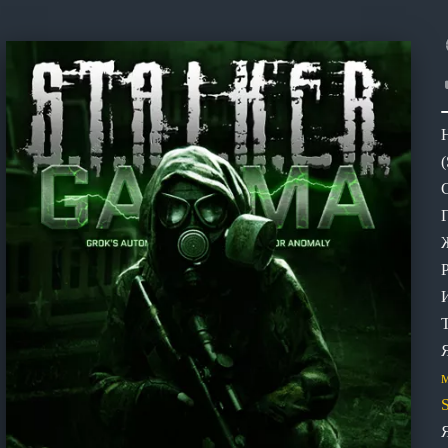
(
С
S