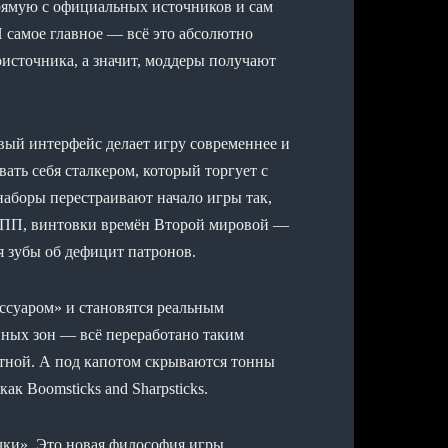
прямую с официальных источников и сам
И самое главное — всё это абсолютно
оисточника, а значит, моддеры получают
ый интерфейс делает игру современнее и
ать себя сталкером, который торгует с
наборы перестраивают начало игры так,
ы, ПП, винтовки времён Второй мировой —
ая зубы об дефицит патронов.
суаром» и становятся реальным
нных зон — всё переработано таким
стной. А под капотом скрываются тонны
ак Boomsticks and Sharpsticks.
чки». Это новая философия игры,