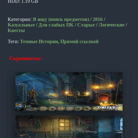
HDD: 1.19 GB
Категории:
Я ищу (поиск предметов)
/
2016
/
Казуальные
/
Для слабых ПК
/
Старые
/
Логические
/
Квесты
Теги:
Темные Истории
,
Прямой ссылкой
Скриншоты: