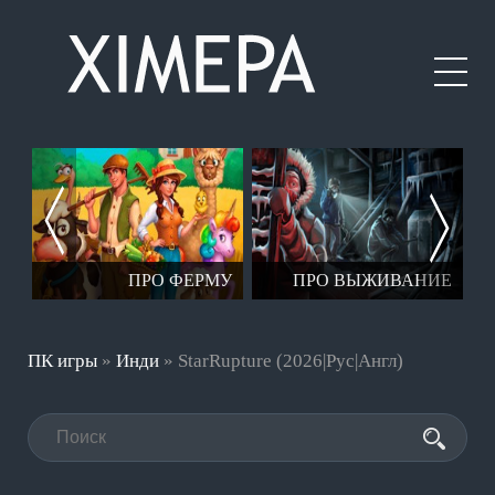
ЕР
ПРО ФЕРМУ
ПРО ВЫЖИВАНИЕ
ПК игры
»
Инди
» StarRupture (2026|Рус|Англ)