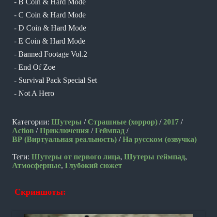
- B Coin & Hard Mode
- C Coin & Hard Mode
- D Coin & Hard Mode
- E Coin & Hard Mode
- Banned Footage Vol.2
- End Of Zoe
- Survival Pack Special Set
- Not A Hero
Категории:
Шутеры
/
Страшные (хоррор)
/
2017
/
Action
/
Приключения
/
Геймпад
/
ВР (Виртуальная реальность)
/
На русском (озвучка)
Теги:
Шутеры от первого лица
,
Шутеры геймпад
,
Атмосферные
,
Глубокий сюжет
Скриншоты: