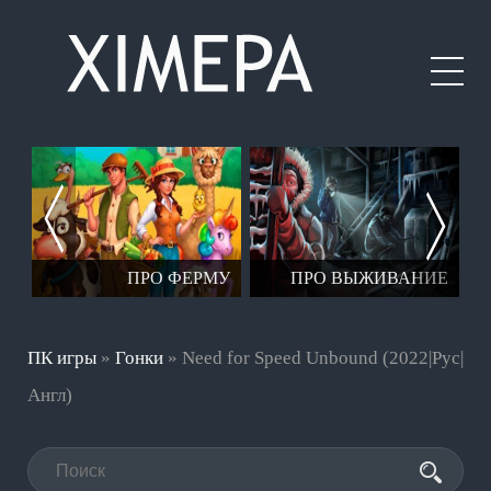
ЕР
ПРО ФЕРМУ
ПРО ВЫЖИВАНИЕ
ПК игры
»
Гонки
» Need for Speed Unbound (2022|Рус|
Англ)