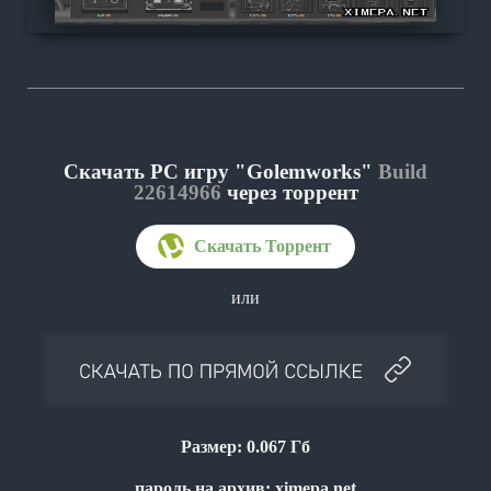
Скачать PC игру "Golemworks"
Build
22614966
через торрент
или
Размер: 0.067 Гб
пароль на архив: ximepa.net