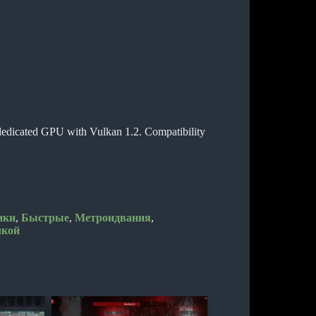
edicated GPU with Vulkan 1.2. Compatibility
ики
,
Быстрые
,
Метроидвания
,
лкой