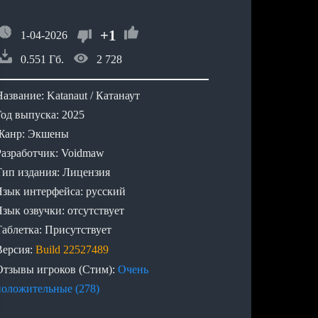
+1
1-04-2026
0.551 Гб.
2 728
азвание: Katanaut / Катанаут
Год выпуска: 2025
Жанр: Экшены
Разработчик: Voidmaw
Тип издания: Лицензия
Язык интерфейса: русский
Язык озвучки: отсутствует
Таблетка: Присутствует
Версия:
Build 22527489
Отзывы игроков (Стим):
Очень
положительные (278)