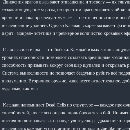
Движения врагов вызывают отвращение и тревогу — их тянущ
создают ощущение угрозы, но при этом враги читаются чётко, 
времени игрока преследует «ужас» — нечто непонятное и неизб
исследование уровней. Однако Katanaut скорее вызывает физиол
царит «мокрая» эстетика и чрезмерное количество кровавых эф
Главная сила игры — это боёвка. Каждый взмах катаны ощущае
уровнях способности позволяют создавать зрелищные комбина
способность призывать вокруг себя шар щупалец и открывать р
Система выносливости не позволяет бездумно рубить всё подря
продуманно. Вторичное оружие, чаще всего огнестрельное, доба
«ударом», как меч.
Katanaut напоминает Dead Cells по структуре — каждое прохож
способностей, после чего игрок вновь бросается в бой. Но имен
постоянно возвращаясь к началу, чувствуешь раздражение от п
исследовать каждый угол станции, но природа rogue-like не даё