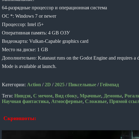
64-разрядные процессор и операционная система
ОС *: Windows 7 or newer
Процессор: Intel i5+
Оперативная память: 4 GB ОЗУ
Видеокарта: Vulkan-Capable graphics card
Место на диске: 1 GB
Дополнительно: Katanaut runs on the Godot Engine and requires a d
Mode is available at launch.
Категории:
Action
/
2D
/
2025
/
Пиксельные
/
Геймпад
Теги:
Ниндзя
,
С мечом
,
Вид сбоку
,
Мрачные
,
Демоны
,
Рогал
Научная фантастика
,
Атмосферные
,
Сложные
,
Прямой ссы
Скриншоты: