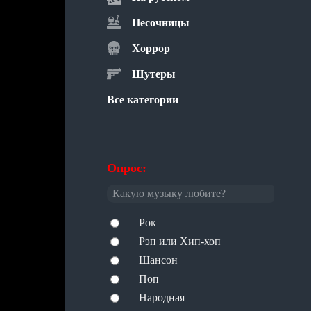
Песочницы
Хоррор
Шутеры
Все категории
Опрос:
Какую музыку любите?
Рок
Рэп или Хип-хоп
Шансон
Поп
Народная