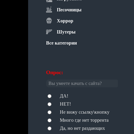
Песочницы
Хоррор
Шутеры
Все категории
Опрос:
Вы умеете качать с сайта?
ДА!
НЕТ!
Не вижу ссылку\кнопку
Много где нет торрента
Да, но нет раздающих