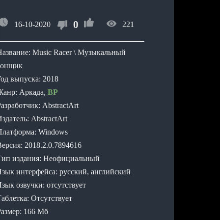
0
16-10-2020
221
Название: Music Racer \ Музыкальный
гонщик
Год выпуска: 2018
Жанр: Аркада,
ВР
азработчик: AbstractArt
здатель: AbstractArt
Платформа: Windows
Версия: 2018.2.0.7894616
Тип издания: Неофициальный
Язык интерфейса: русский, английский
Язык озвучки: отсутствует
Таблетка: Отсутствует
Размер: 166 Мб