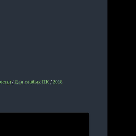
ость)
/
Для слабых ПК
/
2018