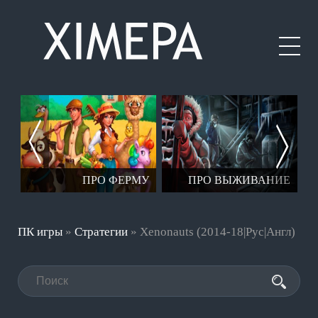
ЕР
ПРО ФЕРМУ
ПРО ВЫЖИВАНИЕ
ПК игры
»
Стратегии
» Xenonauts (2014-18|Рус|Англ)