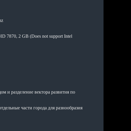
hz
7870, 2 GB (Does not support Intel
ом и разделение вектора развития по
отдельные части города для разнообразия