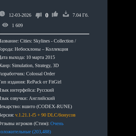
0
12-03-2026
7.04 Гб.
1 609
азвание: Cities: Skylines - Collection /
Города: Небосклоны – Коллекция
Дата выхода: 10 марта 2015
анр: Simulation, Strategy, 3D
азработчик: Colossal Order
ип издания: RePack от FitGirl
Язык интерфейса: Русский
Язык озвучки: Английский
Лекарство: вшито (CODEX-RUNE)
Версия:
v.1.21.1-f5 + 90 DLC/бонусов
Отзывы игроков (Стим):
Очень
положительные (203,488)