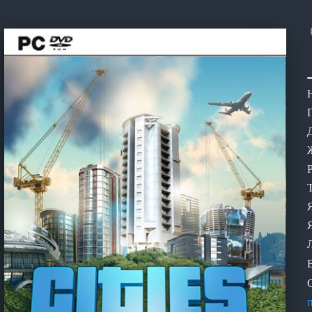
Н
Ж
Р
Т