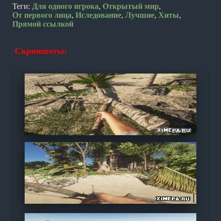
Теги:
Для одного игрока
,
Открытый мир
,
От первого лица
,
Иследование
,
Лучшие
,
Хиты
,
Прямой ссылкой
Скриншоты: