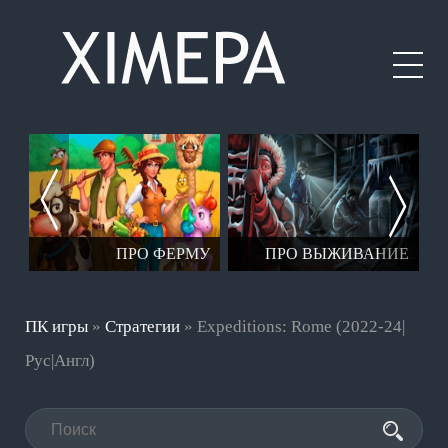
ЕР
ПРО ФЕРМУ
ПРО ВЫЖИВАНИЕ
ПК игры
»
Стратегии
» Expeditions: Rome (2022-24|
Рус|Англ)