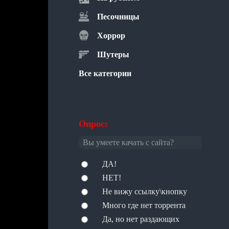
Песочницы
Хоррор
Шутеры
Все категории
Опрос:
Вы умеете качать с сайта?
ДА!
НЕТ!
Не вижу ссылку\кнопку
Много где нет торрента
Да, но нет раздающих