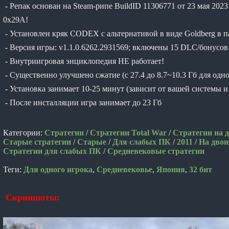
- Репак основан на Steam-рипе BuildID 11306771 от 23 мая 2023
0x29A!
- Установлен кряк CODEX с альтернативой в виде Goldberg в
- Версия игры: v1.1.0.6262.2931569; включены 15 DLC/бонусов
- Внутриигровая энциклопедия НЕ работает!
- Существенно улучшено сжатие (с 27.4 до 8.7~10.3 Гб для одн
- Установка занимает 10-25 минут (зависит от вашей системы
- После инсталляции игра занимает до 23 Гб
Категории:
Стратегии
/
Стратегии Total War
/
Стратегии на 
Старые стратегии
/
Старые
/
Для слабых ПК
/
2011
/
На двои
Стратегии для слабых ПК
/
Средневековые стратегии
Теги:
Для одного игрока
,
Средневековье
,
Япония
,
32 бит
Скриншоты: