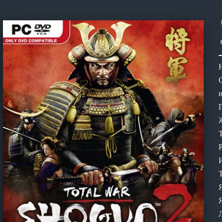
Н
С
Ж
Р
Т