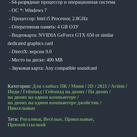
- 64-разрядные процессор и операционная система
- ОС *: Windows 7
- Процессор: Intel i5 Processor, 2.8GHz
- Оперативная память: 4 GB ОЗУ
- Видеокарта: NVIDIA GeForce GTX 650 or similar
dedicated graphics card
- DirectX: версии 9.0
- Место на диске: 400 MB
- Звуковая карта: Any compatible soundcard
Категории:
Для слабых ПК
/
Мини
/
2D
/
2021
/
Action
/
Инди
/
Геймпад
/
Геймпад на двоих
/
На двоих
/
на двоих на одном компьютере
/
на двоих на одном компьютере джойстик
/
Пиксельные
Теги:
Рогалики
,
Весёлые
,
Прикольные
,
Прямой ссылкой