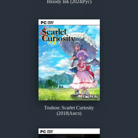
Bloody Ink (2024|Рус)
Touhou: Scarlet Curiosity
(2018|Англ)