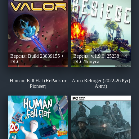
Версия: Build 23839155 +
Версия: v.1.9.0_25238 + 4
DLC
DLC/бонуса
Human: Fall Flat (RePack от
Arma Reforger (2022-26|Рус|
Pioneer)
Англ)