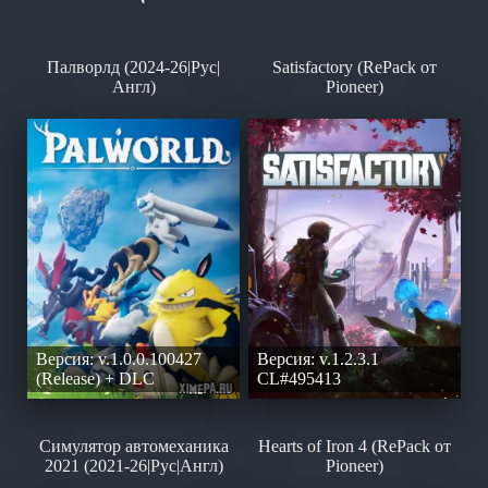
Палворлд (2024-26|Рус|
Satisfactory (RePack от
Англ)
Pioneer)
Версия: v.1.0.0.100427
Версия: v.1.2.3.1
(Release) + DLC
CL#495413
Симулятор автомеханика
Hearts of Iron 4 (RePack от
2021 (2021-26|Рус|Англ)
Pioneer)