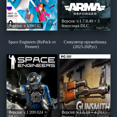
Версия: v.1.7.0.49 + 3
Версия: v.1096141
бонусных DLC
Space Engineers (RePack от
Симулятор оружейника
Pioneer)
(2023-26|Рус)
Версия: v.1.209.024 +
Версия: v.1.6.19 + 4 DLC/
DLCs
бонуса