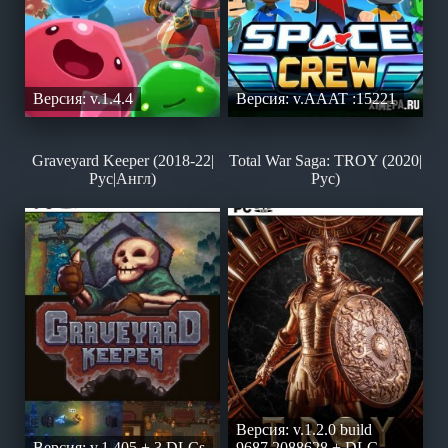
Версия: v.1.4.4
Версия: v.AAAT :15221
Graveyard Keeper (2018-22|
Total War Saga: TROY (2020|
Рус|Англ)
Рус)
Версия: v.1.2.0 build
Версия: v.1.405 + 3 DLCs
9687.2088628 + DLC