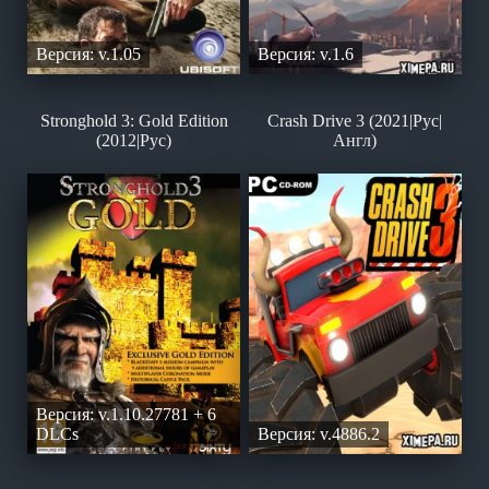
Версия: v.1.05
Версия: v.1.6
Stronghold 3: Gold Edition
Crash Drive 3 (2021|Рус|
(2012|Рус)
Англ)
Версия: v.1.10.27781 + 6
DLCs
Версия: v.4886.2