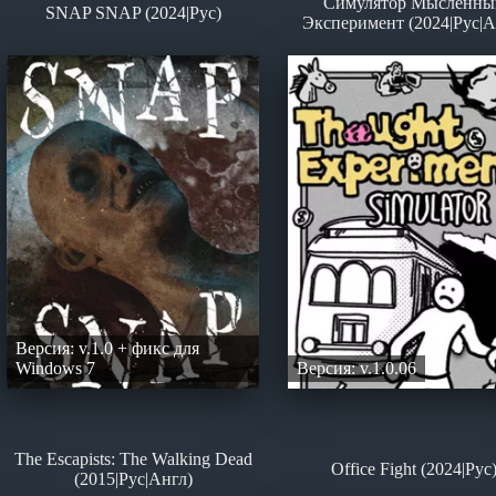
Симулятор Мысленны
SNAP SNAP (2024|Рус)
Эксперимент (2024|Рус|А
Версия: v.1.0 + фикс для
Windows 7
Версия: v.1.0.06
The Escapists: The Walking Dead
Office Fight (2024|Рус
(2015|Рус|Англ)