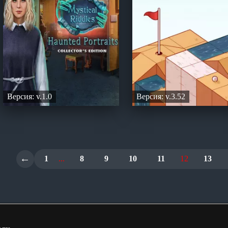
Версия: v.1.0
Версия: v.3.52
←
1
...
8
9
10
11
12
13