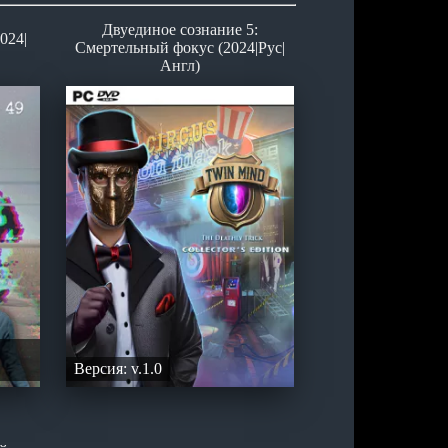
Двуединое сознание 5:
024|
Смертельный фокус (2024|Рус|
Англ)
Версия: v.1.0