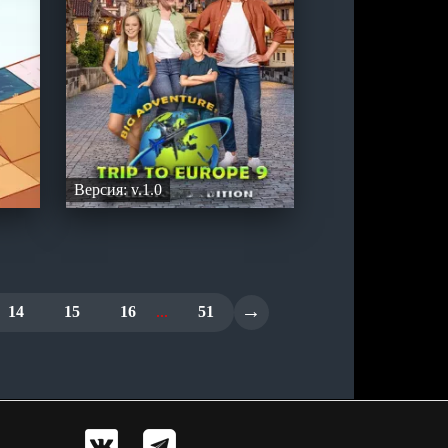
Версия: v.1.0
→
14
15
16
...
51