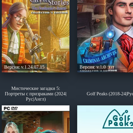
Версия: v.1.24.07.15
Версия: v.1.0
Мистические загадки 5:
Портреты с призраками (2024|
Golf Peaks (2018-24|Ру
Рус|Англ)