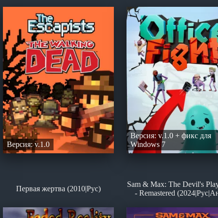
Версия: v.1.0 + фикс для
Версия: v.1.0
Windows 7
Sam & Max: The Devil's Pla
Первая жертва (2010|Рус)
- Remastered (2024|Рус|А