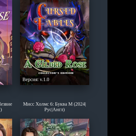
Версия: v.1.0
Лезвие
Мисс Холмс 6: Буква М (2024|
)
Рус|Англ)