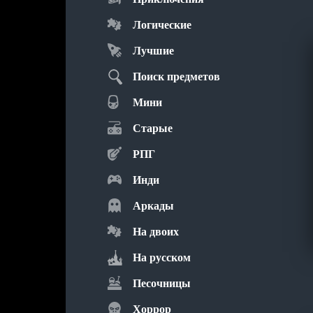
Логические
Лучшие
Поиск предметов
Мини
Старые
РПГ
Инди
Аркады
На двоих
На русском
Песочницы
Хоррор