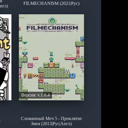
й
FILMECHANISM (2021|Рус)
нгл)
Версия: v.1.0.4
Сломанный Меч 5 - Проклятие
)
Змея (2013|Рус|Англ)