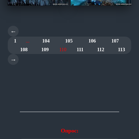
←
1
...
104
105
106
107
108
109
110
111
112
113
→
Опрос: