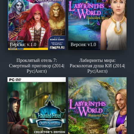
Версия: v.1.0
Версия: v1.0
Проклятый отель 7:
Лабиринты мира:
Смертный приговор (2014|
Расколотая душа КИ (2014|
Рус|Англ)
Рус|Англ)