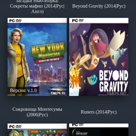
Загадки Нью-Йорка:
Секреты мафии (2014|Рус|
Beyond Gravity (2014|Рус)
Англ)
Версия: v.1.0
Сокровища Монтесумы
Runers (2014|Рус)
(2006|Рус)