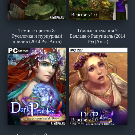
Версия: v1.0
Тёмные притчи 8:
Тёмные предания 7:
Русалочка и пурпурный
Баллада о Рапунцель (2014|
прилив (2014|Рус|Англ)
Рус|Англ)
Версия: v.1.0