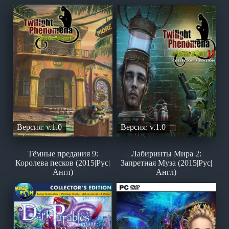
Версия: v.1.0
Версия: v.1.0
Тёмные предания 9:
Лабиринты Мира 2:
Королева песков (2015|Рус|
Запретная Муза (2015|Рус|
Англ)
Англ)