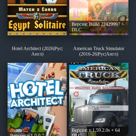
Версия: Build 22429997 +
DLC
Hotel Architect (2026|Рус|
American Truck Simulator
Англ)
(2016-26|Рус|Англ)
Версия: v.1.59.2.0s + 64
Версия: v.1.0.0.7
DLC