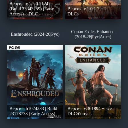
Версия: v.1.5.0.21247
(Build 23343259) (Early
Версия: v.1.0.1.7 + 2
Access) + DLC
DLCs
Conan Exiles Enhanced
Enshrouded (2024-26|Рус)
(2018-26|Рус|Англ)
Версия: b1024233 | Build
Версия: v.361894 + все
23178738 (Early Access)
DLC/бонусы