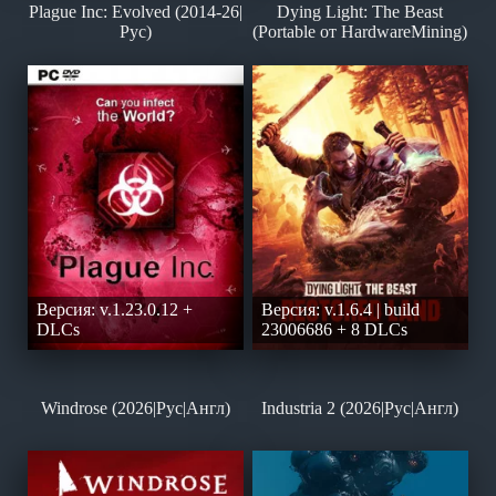
Plague Inc: Evolved (2014-26|
Dying Light: The Beast
Рус)
(Portable от HardwareMining)
Версия: v.1.23.0.12 +
Версия: v.1.6.4 | build
DLCs
23006686 + 8 DLCs
Windrose (2026|Рус|Англ)
Industria 2 (2026|Рус|Англ)