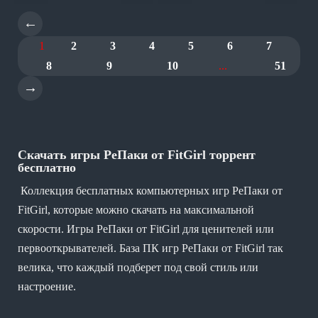
←
1
2
3
4
5
6
7
8
9
10
...
51
→
Скачать игры РеПаки от FitGirl торрент
бесплатно
Коллекция бесплатных компьютерных игр РеПаки от
FitGirl, которые можно скачать на максимальной
скорости. Игры РеПаки от FitGirl для ценителей или
первооткрывателей. База ПК игр РеПаки от FitGirl так
велика, что каждый подберет под свой стиль или
настроение.