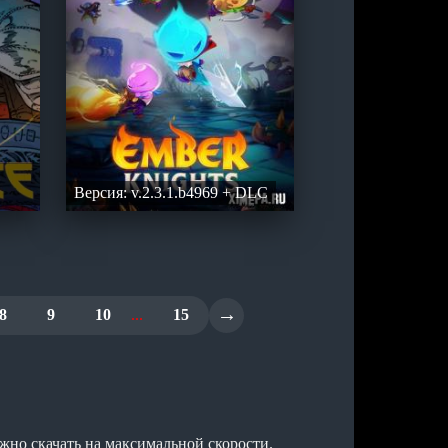
1
Версия: v.2.3.1.b4969 + DLC
→
8
9
10
...
15
но скачать на максимальной скорости.