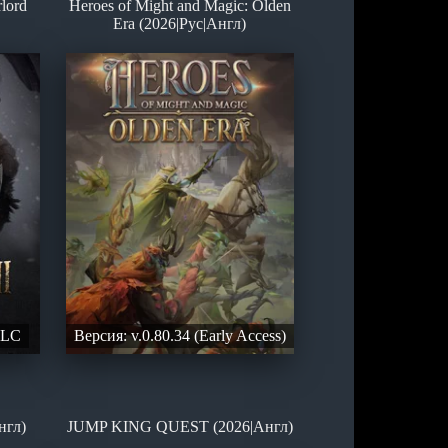
lord
Heroes of Might and Magic: Olden
Era (2026|Рус|Англ)
DLC
Версия: v.0.80.34 (Early Access)
нгл)
JUMP KING QUEST (2026|Англ)