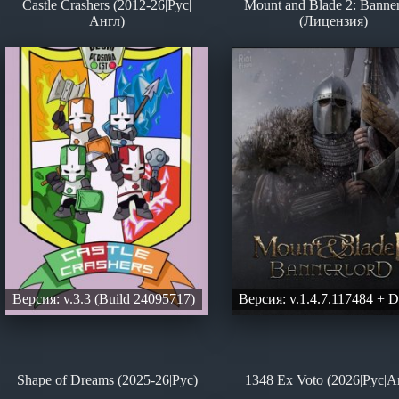
Castle Crashers (2012-26|Рус|
Mount and Blade 2: Banner
Англ)
(Лицензия)
Версия: v.3.3 (Build 24095717)
Версия: v.1.4.7.117484 + 
Shape of Dreams (2025-26|Рус)
1348 Ex Voto (2026|Рус|А