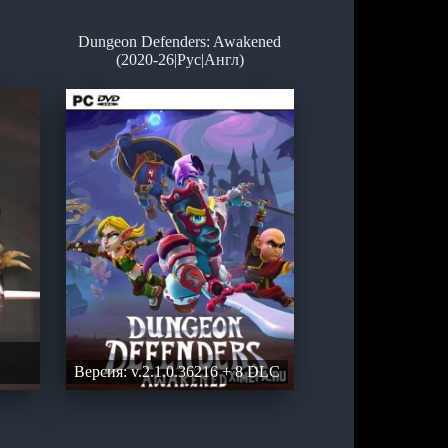
Dungeon Defenders: Awakened
(2020-26|Рус|Англ)
Версия: v.2.1.0.36216 + 8 DLC