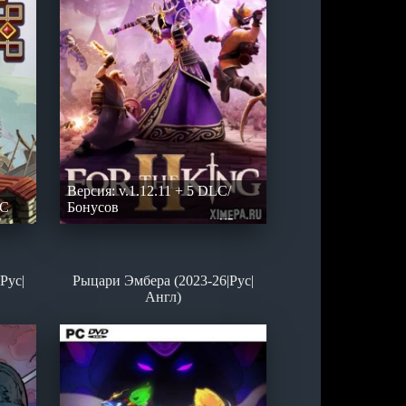
Версия: v.1.12.11 + 5 DLC/
LC
Бонусов
|Рус|
Рыцари Эмбера (2023-26|Рус|
Англ)