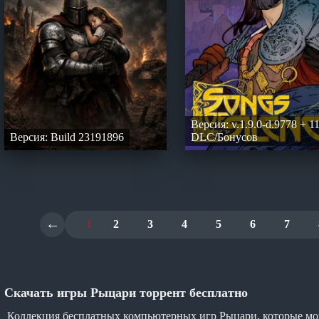
Версия: v.1.9.0-d.9778 + 1
Версия: Build 23191896
DLC/Бонусов
←
1
2
3
4
5
6
7
Скачать игры Рыцари торрент бесплатно
Коллекция бесплатных компьютерных игр Рыцари, которые мож