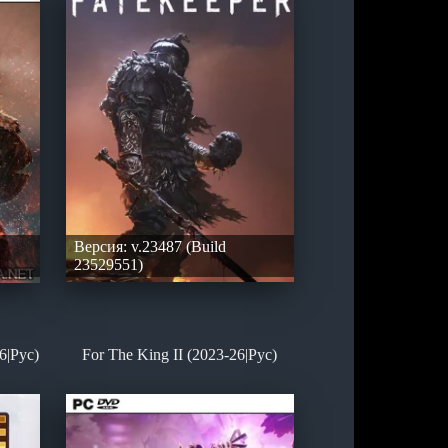
Версия: v.23487 (Build
23529551)
6|Рус)
For The King II (2023-26|Рус)