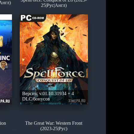
|Англ)
25|Рус|Англ)
Версия: v.01.10.31934 + 4
DLC/бонусов
ion
The Great War: Western Front
(2023-25|Рус)