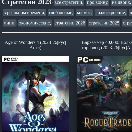
Стратегии 2023
:
все стратегии,
про войну,
на двоих,
в реальном времени,
глобальные,
космос,
градостроение,
мини,
экономические,
стратегии 2026
стратегии 2025
стра
Age of Wonders 4 (2023-26|Рус|
Вархаммэр 40,000: Вол
Англ)
торговец (2023-26|Рус|А