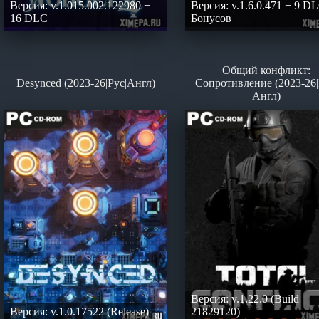
Версия: v.1.015.002.122980 +
Версия: v.1.6.0.471 + 9 D
16 DLC
Бонусов
Общий конфликт:
Desynced (2023-26|Рус|Англ)
Сопротивление (2023-26|
Англ)
Версия: v.1.22.0 (Build
Версия: v.1.0.17522 (Release)
21829120)