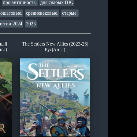
про античность,
для слабых ПК,
пошаговые,
средневековые,
старые,
тегии 2024
2023
ьный
The Settlers New Allies (2023-26|
нгл)
Рус|Англ)