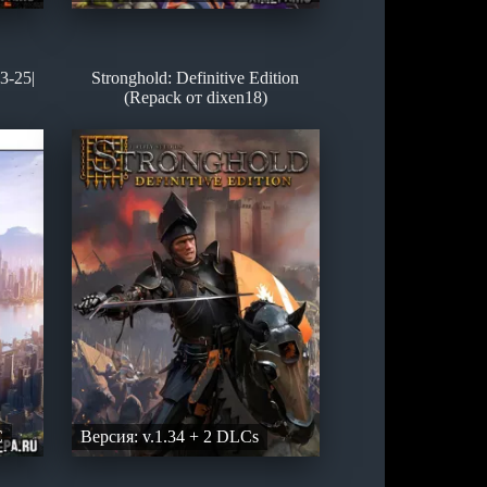
3-25|
Stronghold: Definitive Edition
(Repack от dixen18)
C
Версия: v.1.34 + 2 DLCs