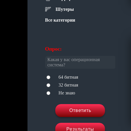
Шутеры
Все категории
Опрос:
Какая у вас операционная
система?
64 битная
32 битная
Не знаю
Ответить
Результаты