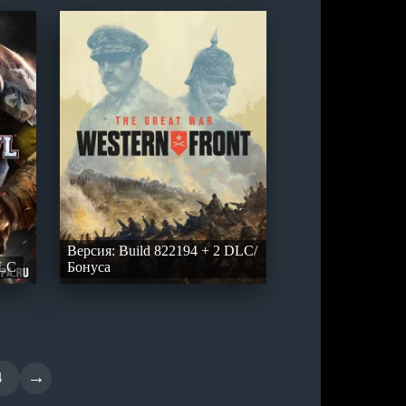
Версия: Build 822194 + 2 DLC/
DLC
Бонуса
→
4