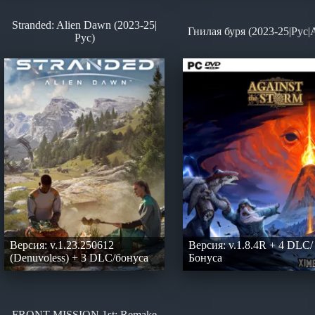
Stranded: Alien Dawn (2023-25|
Гнилая буря (2023-25|Рус|
Рус)
Версия: v.1.23.250612
Версия: v.1.8.4R + 4 DLC/
(Denuvoless) + 3 DLC/бонуса
Бонуса
FRONT MISSION 1st: Remake