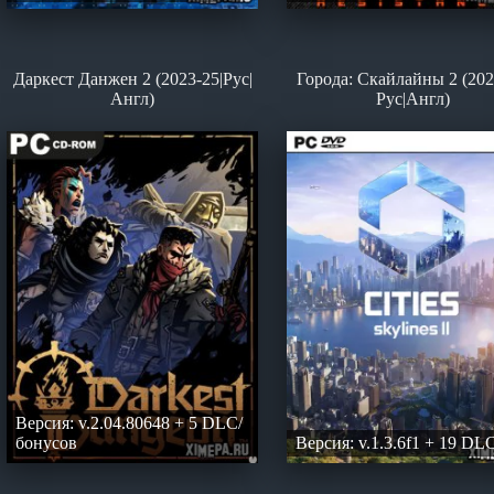
Даркест Данжен 2 (2023-25|Рус|
Города: Скайлайны 2 (202
Англ)
Рус|Англ)
Версия: v.2.04.80648 + 5 DLC/
бонусов
Версия: v.1.3.6f1 + 19 DL