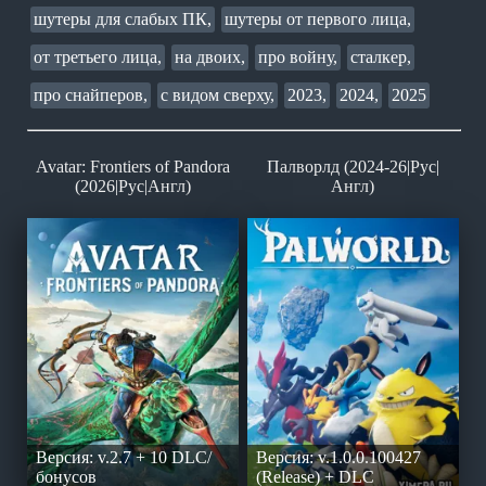
шутеры для слабых ПК,
шутеры от первого лица,
от третьего лица,
на двоих,
про войну,
сталкер,
про снайперов,
с видом сверху,
2023,
2024,
2025
Avatar: Frontiers of Pandora
Палворлд (2024-26|Рус|
(2026|Рус|Англ)
Англ)
Версия: v.2.7 + 10 DLC/
Версия: v.1.0.0.100427
бонусов
(Release) + DLC