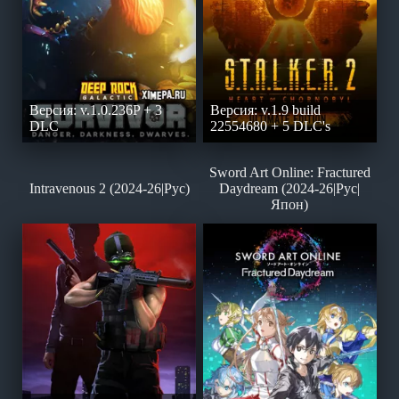
Версия: v.1.0.236P + 3
Версия: v.1.9 build
DLC
22554680 + 5 DLC's
Sword Art Online: Fractured
Intravenous 2 (2024-26|Рус)
Daydream (2024-26|Рус|
Япон)