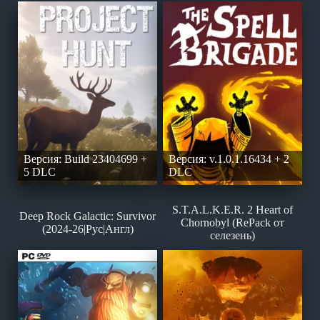
Версия: Build 23404699 +
Версия: v.1.0.1.16434 + 2
5 DLC
DLC
S.T.A.L.K.E.R. 2 Heart of
Deep Rock Galactic: Survivor
Chornobyl (RePack от
(2024-26|Рус|Англ)
селезень)