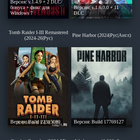
Версия: v.1.4.9 + 2 DLC/
бонуса + фикс для
Версия: v.1.6.0.0 + 11
Windows 7
DLC
Tomb Raider I-III Remastered
Pine Harbor (2024|Рус|Англ)
(2024-26|Рус)
Версия: Build 22315089
Версия: Build 17769127