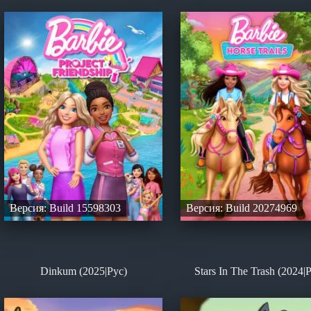
Версия: Build 15598303
Версия: Build 20274969
Dinkum (2025|Рус)
Stars In The Trash (2024|