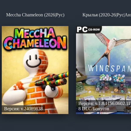
Meccha Chameleon (2026|Рус)
Крылья (2020-26|Рус|Ан
Версия: v.1.8.1156.0602.11
Версия: v.24089838
8 DLC/Бонусов