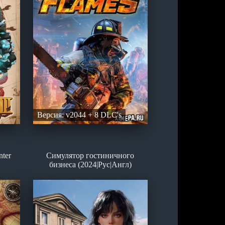
Версия: v2044 + 8 DLC's
ter
Симулятор гостиничного
бизнеса (2024|Рус|Англ)