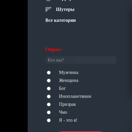
Шутеры
Все категории
Опрос:
Кто вы?
Мужчина
Женщина
Бог
Инопланетянин
Призрак
Чмо
Я - это я!