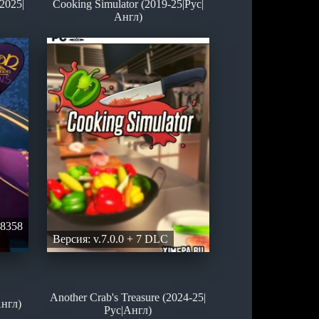
(2025|
Cooking Simulator (2019-25|Рус|
Англ)
58358
Версия: v.7.0.0 + 7 DLC
Another Crab's Treasure (2024-25|
Англ)
Рус|Англ)