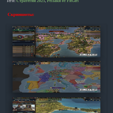
Теги:
Стратегии 2025
,
РеПаки от FitGirl
Скриншоты: