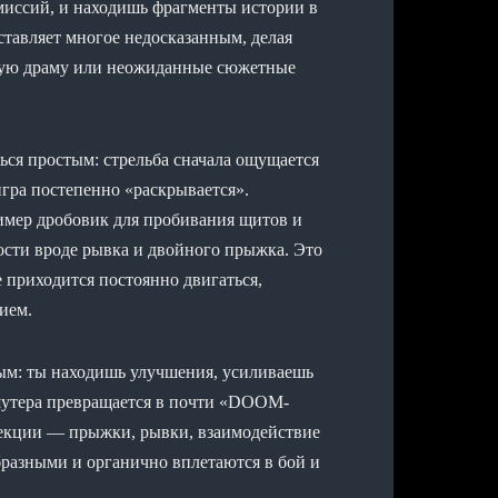
миссий, и находишь фрагменты истории в
ставляет многое недосказанным, делая
окую драму или неожиданные сюжетные
ься простым: стрельба сначала ощущается
игра постепенно «раскрывается».
имер дробовик для пробивания щитов и
ости вроде рывка и двойного прыжка. Это
е приходится постоянно двигаться,
ием.
ым: ты находишь улучшения, усиливаешь
 шутера превращается в почти «DOOM-
секции — прыжки, рывки, взаимодействие
бразными и органично вплетаются в бой и