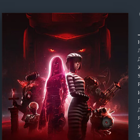
Н
Ж
S
Т