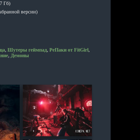
7 Гб)
выбранной версии)
ца
,
Шутеры геймпад
,
РеПаки от FitGirl
,
ание
,
Демоны