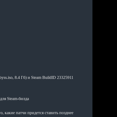
yss.iso, 8.4 Гб) и Steam BuildID 23325911
 для Steam-билда
о, какие патчи придется ставить позднее