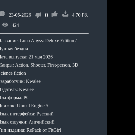
0
23-05-2026
4.70 Гб.
424
азвание: Luna Abyss: Deluxe Edition /
Лунная бездна
Дата выпуска: 21 мая 2026
анры: Action, Shooter, First-person, 3D,
cience fiction
Разработчик: Kwalee
Издатель: Kwalee
Платформа: PC
Движок: Unreal Engine 5
Язык интерфейса: Русский
Язык озвучки: Английский
ип издания: RePack от FitGirl