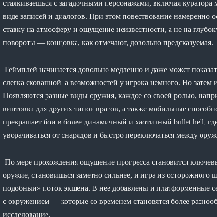
сталкиваешься с загадочными персонажами, включая куратора 
виде записей и диалогов. При этом повествование намеренно о
ставку на атмосферу и ощущение неизвестности, а не на глуб
повороты — концовка, как отмечают, довольно предсказуемая.
Геймплей начинается довольно медленно и даже может показат
слегка скованной, а возможностей у игрока немного. Но затем 
Появляются разные виды оружия, каждое со своей ролью, напр
винтовка для других типов врагов, а также мобильные способн
превращает бои в более динамичный и хаотичный bullet hell, гд
уворачиваться от снарядов и быстро переключаться между оруж
По мере прохождения ощущение прогресса становится ключев
оружие, становишься заметно сильнее, и игра из осторожного
подобный» поток экшена. В неё добавлены и платформенные 
с окружением — которые со временем становятся более разноо
исследование.