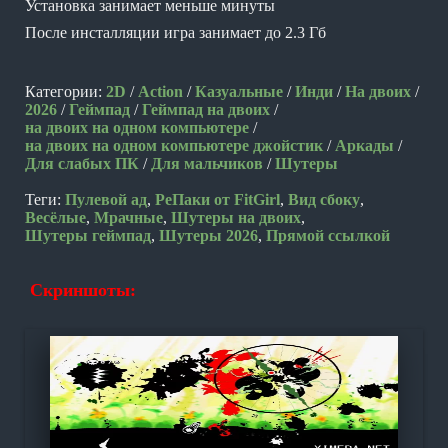
Установка занимает меньше минуты
После инсталляции игра занимает до 2.3 Гб
Категории:
2D
/
Action
/
Казуальные
/
Инди
/
На двоих
/
2026
/
Геймпад
/
Геймпад на двоих
/
на двоих на одном компьютере
/
на двоих на одном компьютере джойстик
/
Аркады
/
Для слабых ПК
/
Для мальчиков
/
Шутеры
Теги:
Пулевой ад
,
РеПаки от FitGirl
,
Вид сбоку
,
Весёлые
,
Мрачные
,
Шутеры на двоих
,
Шутеры геймпад
,
Шутеры 2026
,
Прямой ссылкой
Скриншоты: