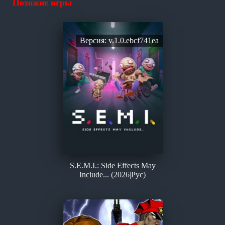
Похожие игры
Версия: v.1.0.ebcf741ea
S.E.M.I.: Side Effects May
Include... (2026|Рус)