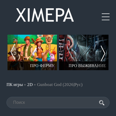
ЕР
ПРО ФЕРМУ
ПРО ВЫЖИВАНИЕ
ПК игры
»
2D
» Gunboat God (2026|Рус)