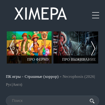
ЕР
ПРО ФЕРМУ
ПРО ВЫЖИВАНИЕ
ПК игры
»
Страшные (хоррор)
» Necrophosis (2026|
Рус|Англ)