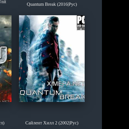
nit
Quantum Break (2016|Рус)
гл)
Сайлент Хилл 2 (2002|Рус)