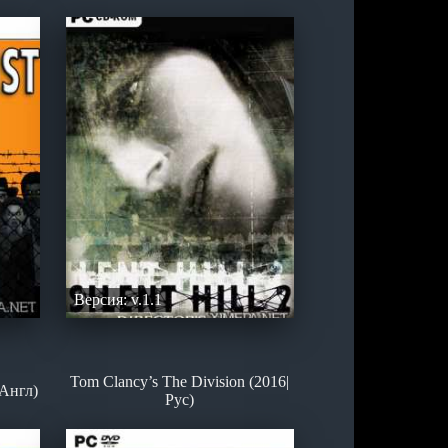
Версия: v.1.1
Tom Clancy’s The Division (2016|
|Англ)
Рус)