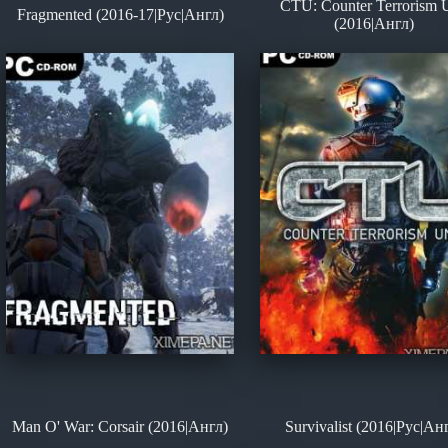
CTU: Counter Terrorism U
Fragmented (2016-17|Рус|Англ)
(2016|Англ)
Man O' War: Corsair (2016|Англ)
Survivalist (2016|Рус|Ан