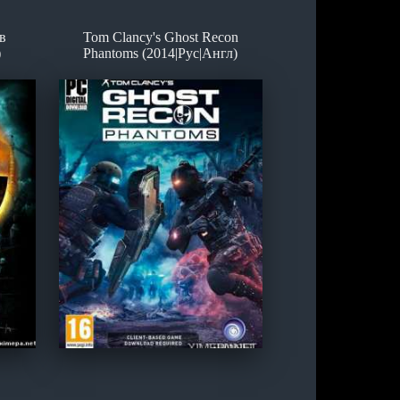
в
Tom Clancy's Ghost Recon
)
Phantoms (2014|Рус|Англ)