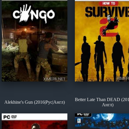
Better Late Than DEAD (201
Alekhine's Gun (2016|Рус|Англ)
Англ)