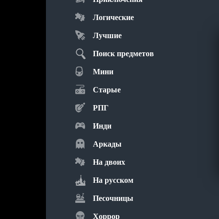
Логические
Лучшие
Поиск предметов
Мини
Старые
РПГ
Инди
Аркады
На двоих
На русском
Песочницы
Хоррор