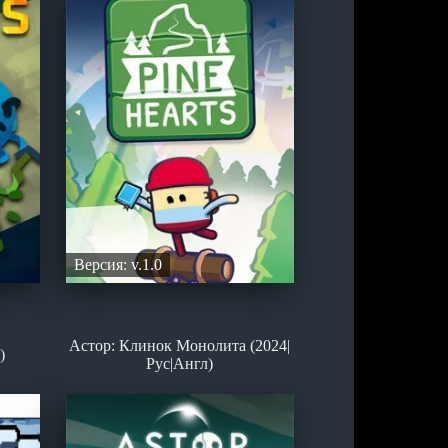
Версия: v.1.0
Астор: Клинок Монолита (2024|
)
Рус|Англ)