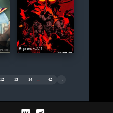
Версия: v.2.11.a
→
12
13
14
...
42