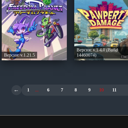
Версия: v.1.4.0 (Build
Версия: v.1.21.5
14460074)
←
1
...
6
7
8
9
10
11