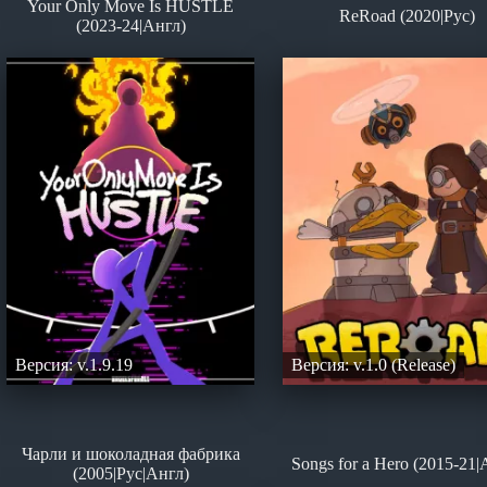
Your Only Move Is HUSTLE
ReRoad (2020|Рус)
(2023-24|Англ)
Версия: v.1.9.19
Версия: v.1.0 (Release)
Чарли и шоколадная фабрика
Songs for a Hero (2015-21|
(2005|Рус|Англ)