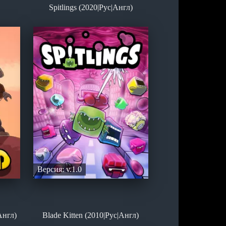
Spitlings (2020|Рус|Англ)
Версия: v.1.0
Англ)
Blade Kitten (2010|Рус|Англ)