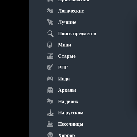
Логические
Лучшие
Поиск предметов
Мини
Старые
РПГ
Инди
Аркады
На двоих
На русском
Песочницы
Хоррор