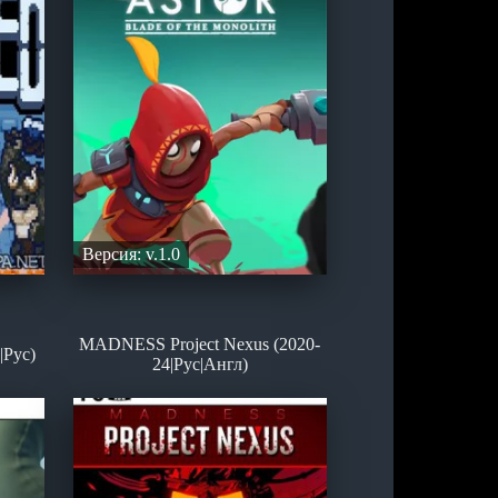
Версия: v.1.0
MADNESS Project Nexus (2020-
|Рус)
24|Рус|Англ)