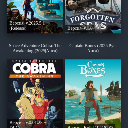
Версия: v.2025.5.1
(Release)
Версия: v.1.0
Space Adventure Cobra: The
Captain Bones (2025|Рус|
Awakening (2025|Англ)
Англ)
Версия: v.0.01.28 + 2
DLCs
Версия: Build 19418585