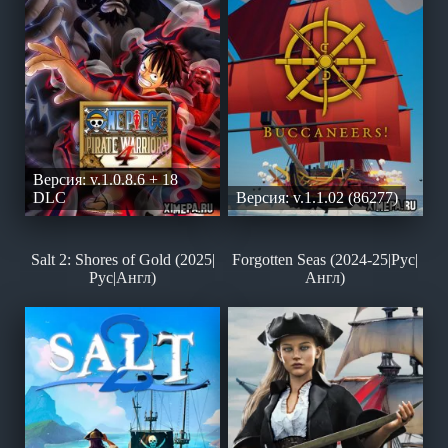
Версия: v.1.0.8.6 + 18
DLC
Версия: v.1.1.02 (86277)
Salt 2: Shores of Gold (2025|
Forgotten Seas (2024-25|Рус|
Рус|Англ)
Англ)