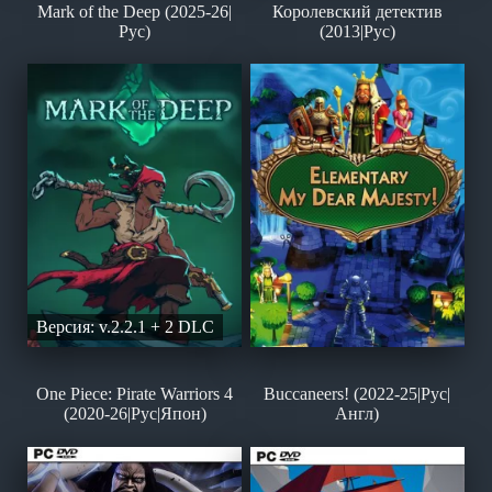
Mark of the Deep (2025-26|
Королевский детектив
Рус)
(2013|Рус)
Версия: v.2.2.1 + 2 DLC
One Piece: Pirate Warriors 4
Buccaneers! (2022-25|Рус|
(2020-26|Рус|Япон)
Англ)