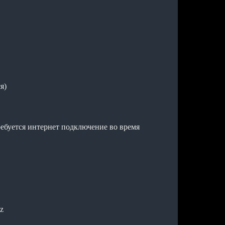
я)
ребуется интернет подключение во время
z