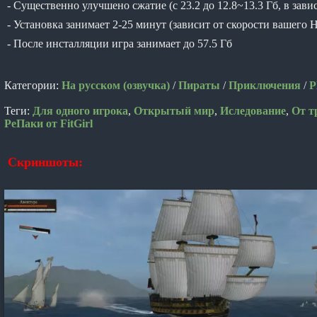
- Существенно улучшено сжатие (с 23.2 до 12.8~13.3 Гб, в за
- Установка занимает 2-25 минут (зависит от скорости вашего 
- После инсталляции игра занимает до 57.5 Гб
Категории:
На русском (озвучка)
/
Пираты
/
Приключения
/
Р
Теги:
Для одного игрока
,
Открытый мир
,
Иследование
,
От т
РеПаки от FitGirl
Скриншоты: