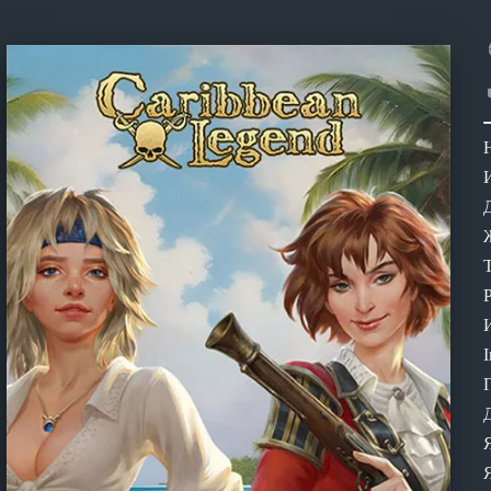
Ж
T
И
I