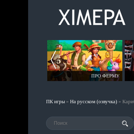
СЕРИЯ СТАЛКЕР
ПРО ФЕРМУ
ПК игры
»
На русском (озвучка)
» Кариб