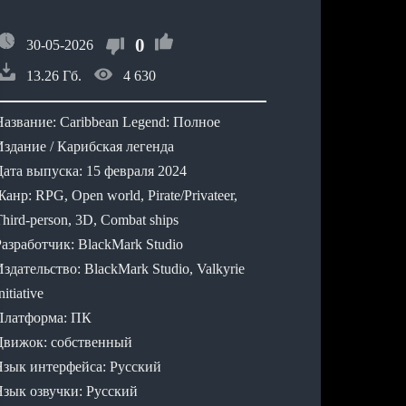
0
30-05-2026
13.26 Гб.
4 630
Название: Caribbean Legend: Полное
Издание / Карибская легенда
Дата выпуска: 15 февраля 2024
анр: RPG, Open world, Pirate/Privateer,
hird-person, 3D, Combat ships
Разработчик: BlackMark Studio
здательство: BlackMark Studio, Valkyrie
nitiative
Платформа: ПК
Движок: собственный
Язык интерфейса: Русский
Язык озвучки: Русский