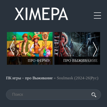
ЕР
ПРО ФЕРМУ
ПРО ВЫЖИВАНИЕ
ПК игры
»
про Выживание
» Soulmask (2024-26|Рус)