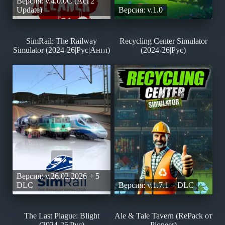
Версия: v.4.0.0C (Act 2
Update)
Версия: v.1.0
SimRail: The Railway
Recycling Center Simulator
Simulator (2024-26|Рус|Англ)
(2024-26|Рус)
Версия: v.26.02.2026 + 5
DLC
Версия: v.1.7.1 + DLC
The Last Plague: Blight
Ale & Tale Tavern (RePack от
(2024-25|Рус)
Pioneer)