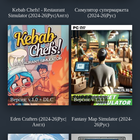
Kebab Chefs! - Restaurant
Симулятор супермаркета
Simulator (2024-26|Рус|Англ)
(2024-26|Рус)
Версия: v.1.0 + DLC
Версия: v.1.3.1
Eden Crafters (2024-26|Рус|
Fantasy Map Simulator (2024-
Англ)
26|Рус)