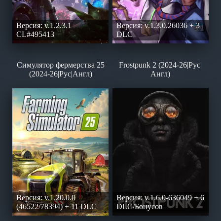
Версия: v.1.2.3.1
Версия: v.1.3.0.26036 + 3
CL#495413
DLC
Симулятор фермерства 25
Frostpunk 2 (2024-26|Рус|
(2024-26|Рус|Англ)
Англ)
Версия: v.1.20.0.0
Версия: v.1.6.0-636049 + 6
(46522/78394) + 11 DLC
DLC/Бонусов