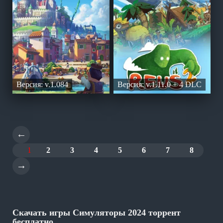
Версия: v.1.084
Версия: v.1.11.0 + 4 DLC
←
1
2
3
4
5
6
7
8
→
Скачать игры Симуляторы 2024 торрент
бесплатно